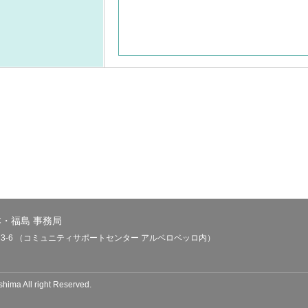
本・福島 事務局
田3-6 （コミュニティサポートセンター アルベロベッロ内）
hima All right Reserved.