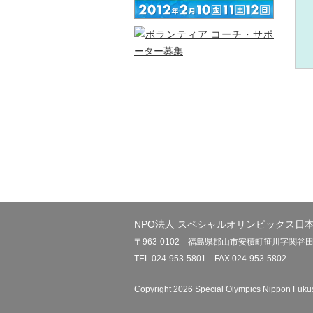
NPO法人 スペシャルオリンピックス日
〒963-0102 福島県郡山市安積町笹川字関谷
TEL 024-953-5801 FAX 024-953-5802
Copyright 2026 Special Olympics Nippon Fukus